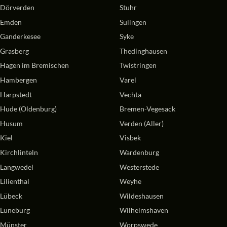
Dörverden
Stuhr
Emden
Sulingen
Ganderkesee
Syke
Grasberg
Thedinghausen
Hagen im Bremischen
Twistringen
Hambergen
Varel
Harpstedt
Vechta
Hude (Oldenburg)
Bremen-Vegesack
Husum
Verden (Aller)
Kiel
Visbek
Kirchlinteln
Wardenburg
Langwedel
Westerstede
Lilienthal
Weyhe
Lübeck
Wildeshausen
Lüneburg
Wilhelmshaven
Münster
Worpswede