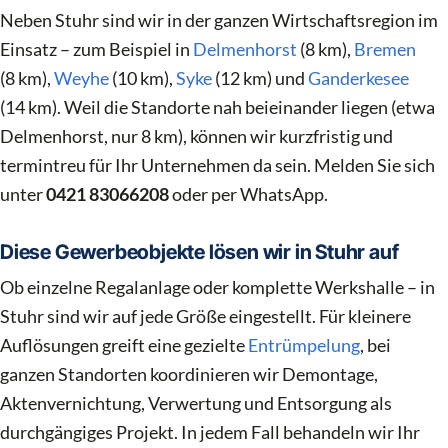
Neben Stuhr sind wir in der ganzen Wirtschaftsregion im
Einsatz – zum Beispiel in
Delmenhorst
(8 km),
Bremen
(8 km),
Weyhe
(10 km),
Syke
(12 km) und
Ganderkesee
(14 km). Weil die Standorte nah beieinander liegen (etwa
Delmenhorst, nur 8 km), können wir kurzfristig und
termintreu für Ihr Unternehmen da sein. Melden Sie sich
unter
0421 83066208
oder per WhatsApp.
Diese Gewerbeobjekte lösen wir in Stuhr auf
Ob einzelne Regalanlage oder komplette Werkshalle – in
Stuhr sind wir auf jede Größe eingestellt. Für kleinere
Auflösungen greift eine gezielte
Entrümpelung
, bei
ganzen Standorten koordinieren wir Demontage,
Aktenvernichtung, Verwertung und Entsorgung als
durchgängiges Projekt. In jedem Fall behandeln wir Ihr